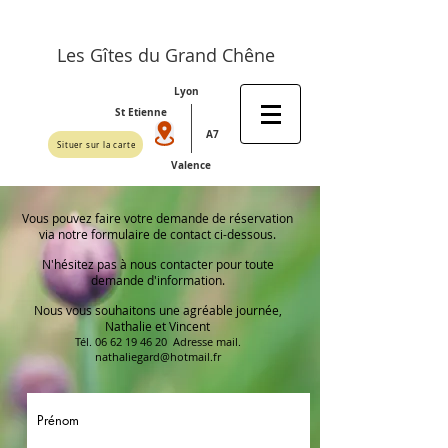
Les Gîtes du Grand Chêne
Lyon
St Etienne
A7
Situer sur la carte
Valence
Vous pouvez faire votre demande de réservation
via notre formulaire de contact ci-dessous.
N'hésitez pas à nous contacter pour toute
demande d'information.
Nous vous souhaitons une agréable journée,
Nathalie et Vincent
Tél.
06 62 19 46 20
Adresse mail.
nathaliegard@hotmail.fr
Prénom